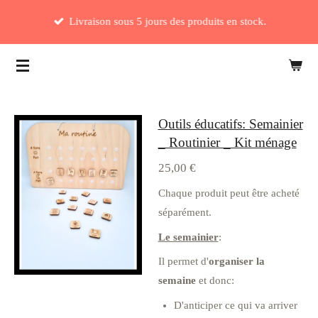
Passer
Livraison sous 5 jours des produits en stock.
au
contenu
principal
Outils éducatifs: Semainier
_ Routinier _ Kit ménage
25,00 €
Chaque produit peut être acheté
séparément.
Le semainier
:
Il permet d'
organiser la
semaine
et donc:
D'anticiper ce qui va arriver