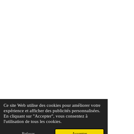
Ce site Web utilise des cookies pour améliorer votre
expérience et afficher des publicités personnalisées.
En cliquant sur "Accepter", vous consentez à
l'utilisation de tous les cookies.
Refuser
Accepter