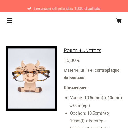
Passer
Livraison offerte dès 100€ d'achats.
au
contenu
principal
Porte-lunettes
15,00 €
Matériel utilisé:
contreplaqué
de bouleau
.
Dimensions:
Vache: 10,5cm(h) x 10cm(l)
x 6cm(ép.)
Cochon: 10,5cm(h) x
10cm(l) x 6cm(ép.)