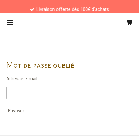
Passer
Livraison offerte dès 100€ d'achats.
au
contenu
principal
Mot de passe oublié
Adresse e-mail
Envoyer