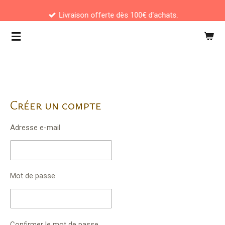
Passer
Livraison offerte dès 100€ d'achats.
au
contenu
principal
Créer un compte
Adresse e-mail
Mot de passe
Confirmer le mot de passe