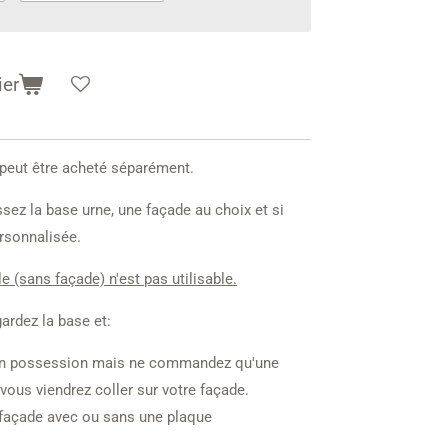
ier
eut être acheté séparément.
sez la base urne, une façade au choix et si
rsonnalisée.
e (sans façade) n'est pas utilisable.
ardez la base et:
à en possession mais ne commandez qu'une
ous viendrez coller sur votre façade.
açade avec ou sans une plaque