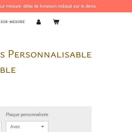
ur mesure: délai de livraison indiqué sur le devis.
 sur-mesure
is Personnalisable
able
Plaque personnalisée