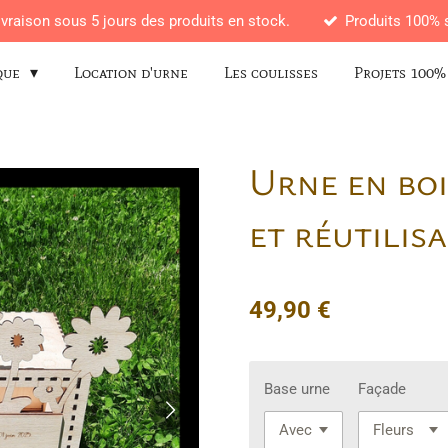
ivraison sous 5 jours des produits en stock.
Produits 100% s
que
Location d'urne
Les coulisses
Projets 100%
Urne en bo
et réutilis
49,90 €
Base urne
Façade