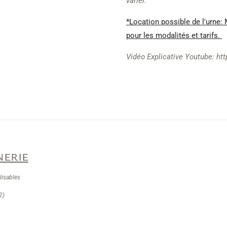
varier.
*Location possible de l'urne:
pour les modalités et tarifs.
Vidéo Explicative Youtube: ht
erie
lisables
12)