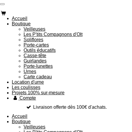
Passer
au
contenu
Accueil
principal
Boutique
Veilleuses
Les P'tits Compagnons d'Olt
Soliflores
Porte-cartes
Outils éducatifs
Casse-tête
Guirlandes
Porte-lunettes
Urnes
Carte cadeau
Location d'urne
Les coulisses
Projets 100% sur-mesure
Compte
Livraison offerte dès 100€ d'achats.
Accueil
Boutique
Veilleuses