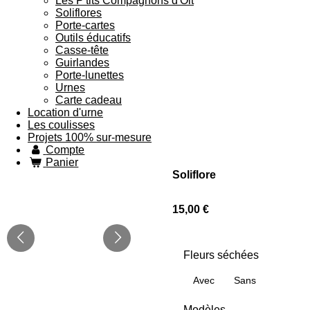
Les P'tits Compagnons d'Olt
Soliflores
Porte-cartes
Outils éducatifs
Casse-tête
Guirlandes
Porte-lunettes
Urnes
Carte cadeau
Location d'urne
Les coulisses
Projets 100% sur-mesure
Compte
Panier
Soliflore
15,00 €
Fleurs séchées
Avec
Sans
Modèles